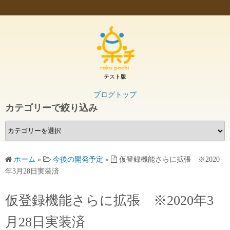
テスト版
ブログトップ
カテゴリーで絞り込み
カ
テ
ゴ
ホーム
»
今後の開発予定
»
仮登録機能さらに拡張 ※2020
リ
年3月28日実装済
ー
で
仮登録機能さらに拡張 ※2020年3
絞
り
月28日実装済
込